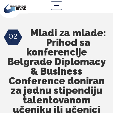
Fondacija
Navigacija
Ana
i
Vlade
Divac
Mladi za mlade:
02
Prihod sa
jun
konferencije
Belgrade Diplomacy
& Business
Conference doniran
za jednu stipendiju
talentovanom
učeniku ili učenici