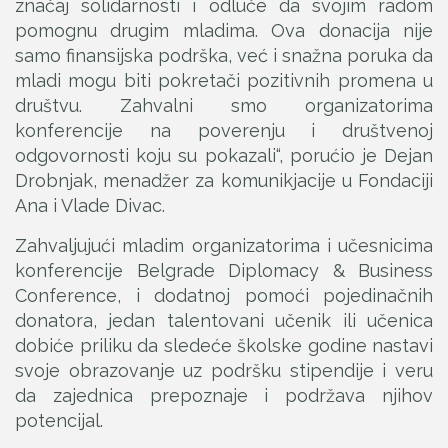
značaj solidarnosti i odluče da svojim radom
pomognu drugim mladima. Ova donacija nije
samo finansijska podrška, već i snažna poruka da
mladi mogu biti pokretači pozitivnih promena u
društvu. Zahvalni smo organizatorima
konferencije na poverenju i društvenoj
odgovornosti koju su pokazali“, porućio je Dejan
Drobnjak, menadžer za komunikjacije u Fondaciji
Ana i Vlade Divac.
Zahvaljujući mladim organizatorima i učesnicima
konferencije Belgrade Diplomacy & Business
Conference, i dodatnoj pomoći pojedinačnih
donatora, jedan talentovani učenik ili učenica
dobiće priliku da sledeće školske godine nastavi
svoje obrazovanje uz podršku stipendije i veru
da zajednica prepoznaje i podržava njihov
potencijal.