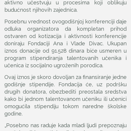
aktivno učestvuju u procesima koji oblikuju
budućnost njihovih zajednica.
Posebnu vrednost ovogodišnjoj konferenciji daje
odluka organizatora da kompletan prihod
ostvaren od kotizacija i aktivnosti konferencije
doniraju Fondaciji Ana i Vlade Divac. Ukupan
iznos donacije od 91.528 dinara biće usmeren u
program stipendiranja talentovanih učenika i
učenica iz socijalno ugroženih porodica.
Ovaj iznos je skoro dovoljan za finansiranje jedne
godišnje stipendije. Fondacija će, uz podršku
drugih donatora, obezbediti preostala sredstva
kako bi jednom talentovanom učeniku ili učenici
omogućila stipendiju tokom naredne školske
godine.
„Posebno nas raduje kada mladi ljudi prepoznaju