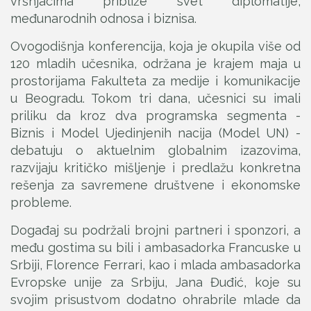
vršnjacima približe svet diplomatije,
međunarodnih odnosa i biznisa.
Ovogodišnja konferencija, koja je okupila više od
120 mladih učesnika, održana je krajem maja u
prostorijama Fakulteta za medije i komunikacije
u Beogradu. Tokom tri dana, učesnici su imali
priliku da kroz dva programska segmenta -
Biznis i Model Ujedinjenih nacija (Model UN) -
debatuju o aktuelnim globalnim izazovima,
razvijaju kritičko mišljenje i predlažu konkretna
rešenja za savremene društvene i ekonomske
probleme.
Događaj su podržali brojni partneri i sponzori, a
među gostima su bili i ambasadorka Francuske u
Srbiji, Florence Ferrari, kao i mlada ambasadorka
Evropske unije za Srbiju, Jana Đuđić, koje su
svojim prisustvom dodatno ohrabrile mlade da