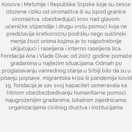
Kosova i Metohije i Republike Srpske koje su češće
izložene riziku od siromaštva ili su ispod granice
siromaštva, obezbeđujući krov nad glavom,
učeničke stipendije i drugu vrstu pomoći koja ne
predstavlja kratkoročnu podršku nego suštinski
menja život onima kojima je to najpotrebnije
uključujući i raseljena i interno raseljena lica.
Fondacija Ana i Vlade Divac od 2007. godine pomaže
građanima u najtežim situacijama. Odmah po
proglašavanju vanrednog stanja u Srbiji bilo da su u
pitanju poplave, migrantska kriza ili pandemija kovid
19, fondacija je sav svoj kapacitet usmeravala ka
hitnom obezbezbeđivanju humanitarne pomoći
najugroženijim građanima, lokalnim zajednicama,
organizacijama civilnog društva i institucijama.