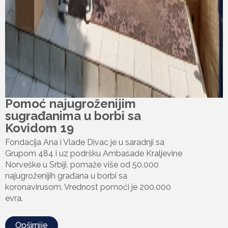
Pomoć najugroženijim
sugrađanima u borbi sa
Kovidom 19
Fondacija Ana i Vlade Divac je u saradnji sa
Grupom 484 i uz podršku Ambasade Kraljevine
Norveške u Srbiji, pomaže više od 50.000
najugroženijih građana u borbi sa
koronavirusom. Vrednost pomoći je 200.000
evra.
Opširnije