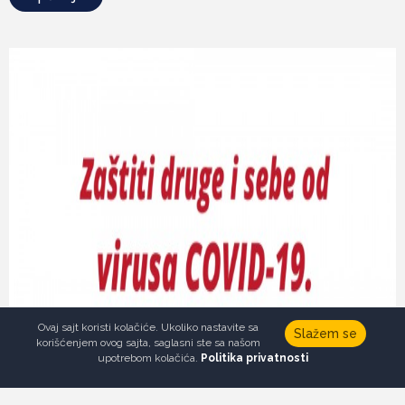
Ovaj sajt koristi kolačiće. Ukoliko nastavite sa
Slažem se
korišćenjem ovog sajta, saglasni ste sa našom
upotrebom kolačića.
Politika privatnosti