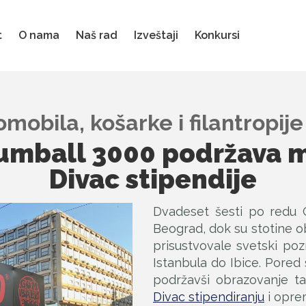
t
O nama
Naš rad
Izveštaji
Konkursi
mobila, košarke i filantropi
umball 3000 podržava ml
Divac stipendije
Dvadeset šesti po redu 
Beograd, dok su stotine o
prisustvovale svetski poz
Istanbula do Ibice. Pored 
podržavši obrazovanje ta
Divac stipendiranju
i opre