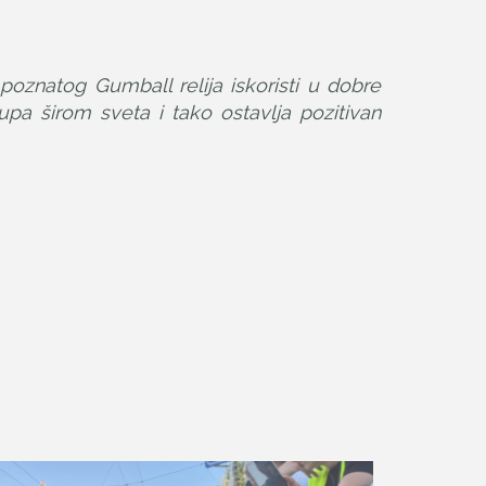
oznatog Gumball relija iskoristi u dobre
upa širom sveta i tako ostavlja pozitivan