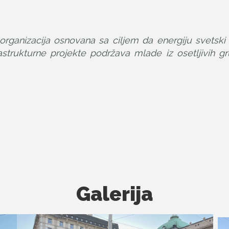
rganizacija osnovana sa ciljem da energiju svetski p
rastrukturne projekte podržava mlade iz osetljivih gr
Galerija