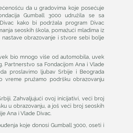
ećenošću da u gradovima koje posećuje
Fondacija Gumball 3000 udružila se sa
 Divac kako bi podržala program Divac
emanja seoskih škola, pomažući mladima iz
da nastave obrazovanje i stvore sebi bolje
uvek bio mnogo više od automobila, uvek
ag. Partnerstvo sa Fondacijom Ana i Vlade
da proslavimo ljubav Srbije i Beograda
sto vreme pružamo podršku obrazovanju
. Zahvaljujući ovoj inicijativi, veći broj
u u obrazovanju, a još veći broj seoskih
e Ana i Vlade Divac.
uđenja koje donosi Gumball 3000, oseti i