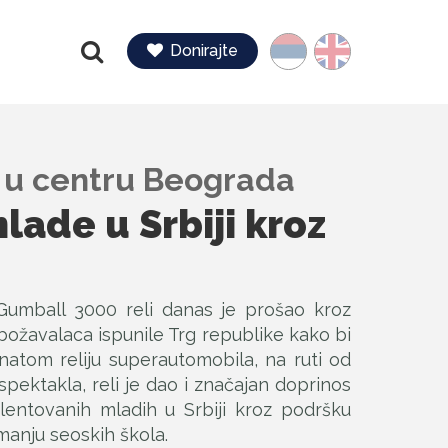
Jezik
Donirajte
Pretraga
je u centru Beograda
ade u Srbiji kroz
Gumball 3000 reli danas je prošao kroz
božavalaca ispunile Trg republike kako bi
natom reliju superautomobila, na ruti od
spektakla, reli je dao i značajan doprinos
lentovanih mladih u Srbiji kroz podršku
manju seoskih škola.