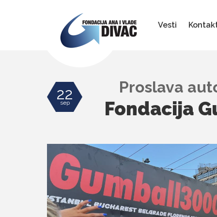
Fondacija
Ana
i
Vesti
Kontak
Vlade
Divac
Proslava auto
22
Fondacija G
sep