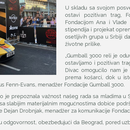
U skladu sa svojom posv
ostavi pozitivan trag, 
Fondacijom Ana i Vlade
stipendija i projekat opr
osetljivih grupa u Srbiji 
životne prilike.
„Gumball 3000 reli je od
ostavljamo i pozitivan tr
Divac omogućilo nam je 
prema košarci, dok u i
 Julius Fenn-Evans, menadžer Fondacije Gumball 3000.
je prepoznala važnost našeg rada sa mladima u Srbiji
 sa slabijim materijalnim mogućnostima dobiće podršk
 Dejan Drobnjak, menadžer za komunikacije Fondacij
nu odgovornost, obezbeđujući da Beograd, pored uzb