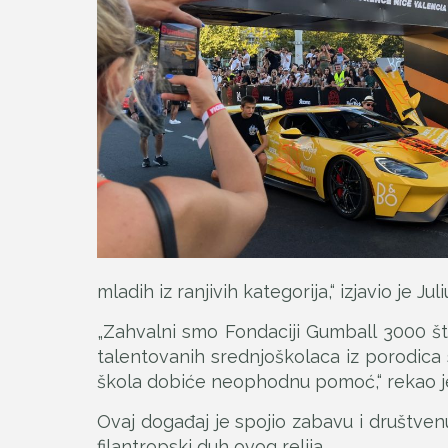
mladih iz ranjivih kategorija,“ izjavio je
„Zahvalni smo Fondaciji Gumball 3000 što 
talentovanih srednjoškolaca iz porodica
škola dobiće neophodnu pomoć,“ rekao je
Ovaj događaj je spojio zabavu i društve
filantropski duh ovog relija.