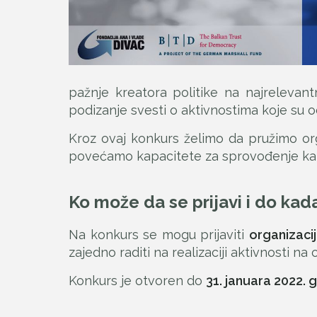
pažnje kreatora politike na najrelevant
podizanje svesti o aktivnostima koje su 
Kroz ovaj konkurs želimo da pružimo orga
povećamo kapacitete za sprovođenje kam
Ko može da se prijavi i do kad
Na konkurs se mogu prijaviti
organizaci
zajedno raditi na realizaciji aktivnosti na
Konkurs je otvoren do
31. januara 2022.