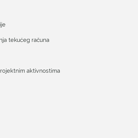
ije
anja tekućeg računa
projektnim aktivnostima