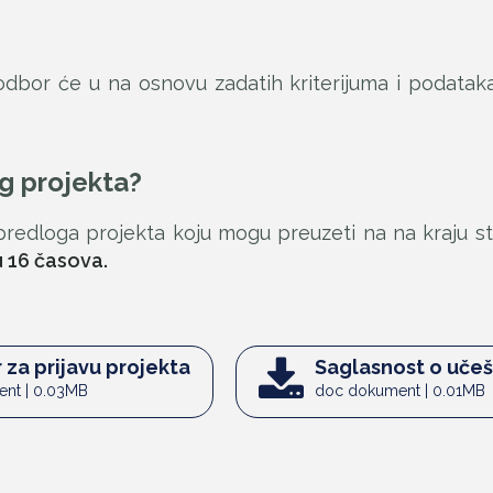
dbor će u na osnovu zadatih kriterijuma i podataka 
g projekta?
redloga projekta koju mogu preuzeti na na kraju s
u 16 časova.
 za prijavu projekta
Saglasnost o učeš
nt | 0.03MB
doc dokument | 0.01MB