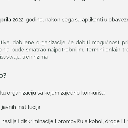
aprila
2022. godine, nakon čega su aplikanti u obavez
jativa, dobijene organizacije će dobiti mogućnost 
ženja bude smatrao najpotrebnijim. Termini onlajn tr
sustvuju treninzima.
o?
ku organizaciju sa kojom zajedno konkurišu
 javnih institucija
k nasilja i diskriminacije i promovišu alkohol, droge il