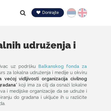
Jezik
Donirajte
Pretraga
alnih udruženja i
Divac uz podršku
Balkanskog fonda za
urs za lokalna udruženja i medije u okviru
 većoj vidljivosti organizacija civilnog
građana
“ koji ima za cilj da osnaži lokalne
tva i medijske organizacije da se udruže i
ranju do građana i uključe ih u različite
da.