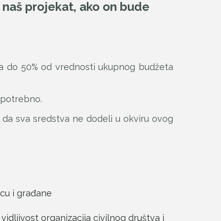
i naš projekat, ako on bude
a do 50% od vrednosti ukupnog budžeta
e potrebno.
o da sva sredstva ne dodeli u okviru ovog
nicu i građane
vidljivost organizacija civilnog društva i