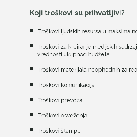
Koji troškovi su prihvatljivi?
Troškovi ljudskih resursa u maksimal
Troškovi za kreiranje medijskih sadrž
vrednosti ukupnog budžeta
Troškovi materijala neophodnih za real
Troškovi komunikacija
Troškovi prevoza
Troškovi osveženja
Troškovi štampe