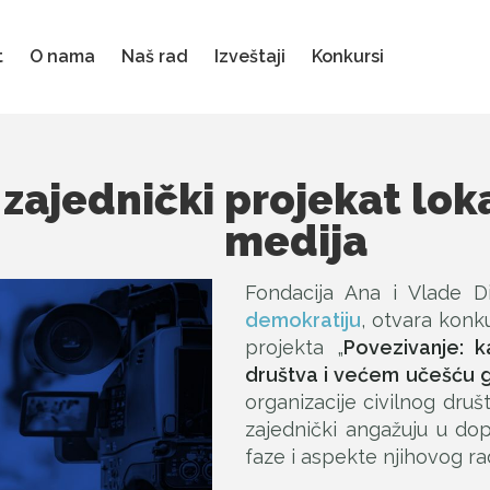
t
O nama
Naš rad
Izveštaji
Konkursi
zajednički projekat lok
medija
Fondacija Ana i Vlade 
demokratiju
, otvara konk
projekta „
Povezivanje: ka
društva i većem učešću 
organizacije civilnog druš
zajednički angažuju u dopi
faze i aspekte njihovog ra