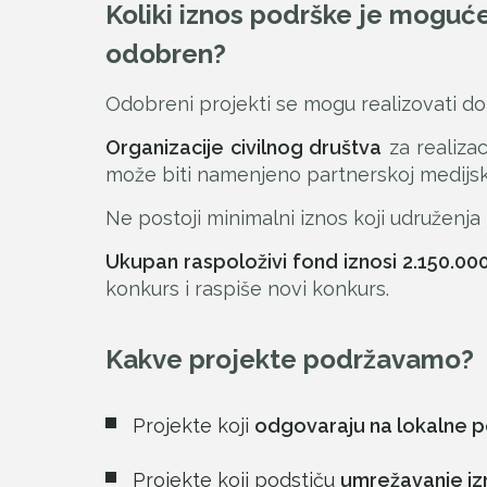
Koliki iznos podrške je moguće
odobren?
Odobreni projekti se mogu realizovati do 3
Organizacije civilnog društva
za realiza
može biti namenjeno partnerskoj medijskoj
Ne postoji minimalni iznos koji udruženja 
Ukupan raspoloživi fond iznosi 2.150.00
konkurs i raspiše novi konkurs.
Kakve projekte podržavamo?
Projekte koji
odgovaraju na lokalne 
Projekte koji podstiču
umrežavanje iz