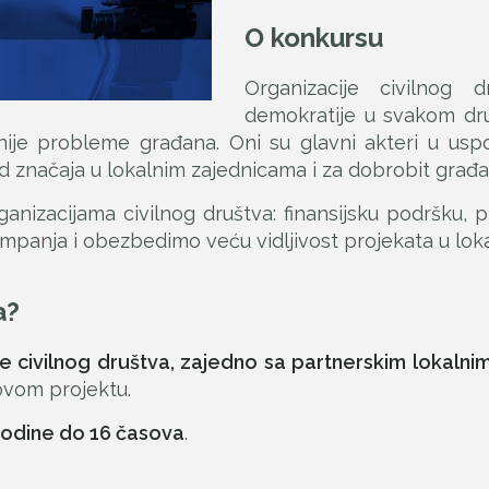
O konkursu
Organizacije civilnog
demokratije u svakom druš
nije probleme građana. Oni su glavni akteri u uspos
od značaja u lokalnim zajednicama i za dobrobit građa
nizacijama civilnog društva: finansijsku podršku, p
panja i obezbedimo veću vidljivost projekata u lok
a?
je civilnog društva, zajedno sa partnerskim lokaln
 ovom projektu.
 godine do 16 časova
.