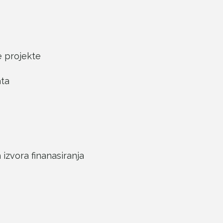
e projekte
ata
 izvora finanasiranja