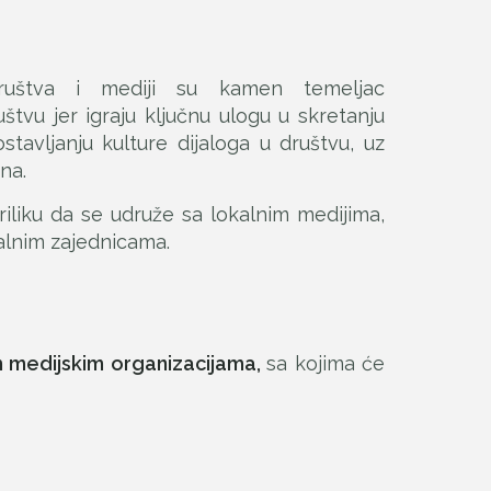
 društva i mediji su kamen temeljac
tvu jer igraju ključnu ulogu u skretanju
tavljanju kulture dijaloga u društvu, uz
na.
riliku da se udruže sa lokalnim medijima,
alnim zajednicama.
im medijskim organizacijama,
sa kojima će