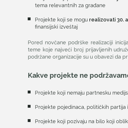
tema relevantnih za građane
Projekte koji se mogu
realizovati 30. 
finansijski izveštaj
Pored novčane podrške realizaciji inici
teme koje najveći broj prijavljenih udru
podržane organizacije su u obavezi da pri
Kakve projekte ne podržavam
Projekte koji nemaju partnesku medijs
Projekte pojedinaca, političkih partija i
Projekte koji pozivaju na bilo koji obli