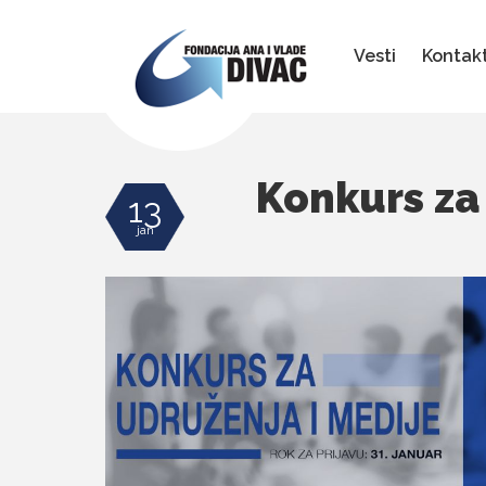
Fondacija
Ana
i
Vesti
Kontak
Vlade
Divac
Konkurs za 
13
jan