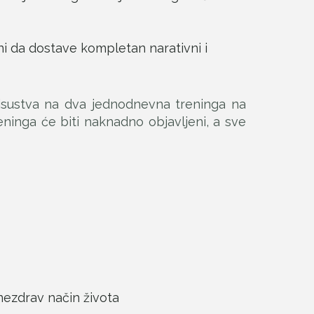
ni da dostave kompletan narativni i
prisustva na dva jednodnevna treninga na
eninga će biti naknadno objavljeni, a sve
i nezdrav način života