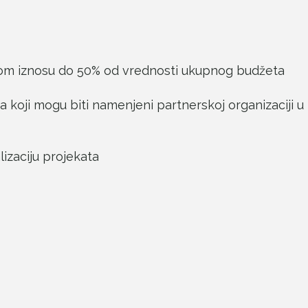
nom iznosu do 50% od vrednosti ukupnog budžeta
aja koji mogu biti namenjeni partnerskoj organizacij
izaciju projekata