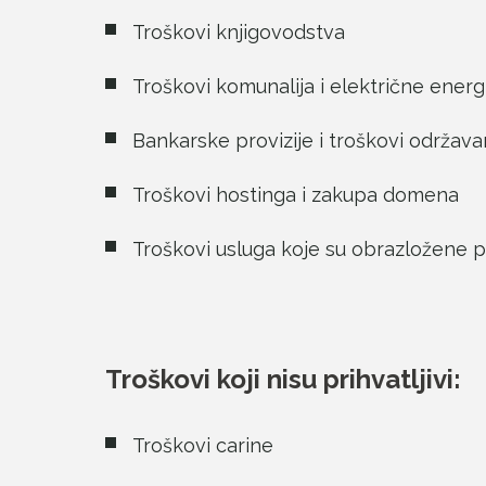
Troškovi knjigovodstva
Troškovi komunalija i električne energ
Bankarske provizije i troškovi održav
Troškovi hostinga i zakupa domena
Troškovi usluga koje su obrazložene 
Troškovi koji nisu prihvatljivi:
Troškovi carine